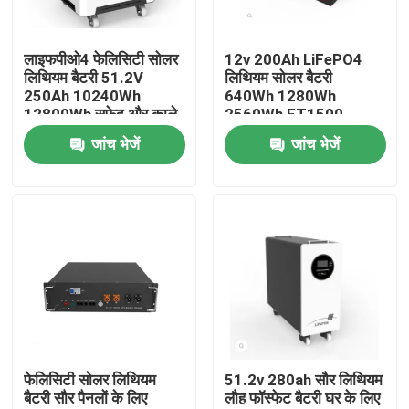
हमारे बारे में
लाइफपीओ4 फेलिसिटी सोलर
12v 200Ah LiFePO4
लिथियम बैटरी 51.2V
लिथियम सोलर बैटरी
250Ah 10240Wh
640Wh 1280Wh
कारखाने का दौरा
12800Wh सफेद और काले
2560Wh FT1500
रंग के साथ
जांच भेजें
जांच भेजें
गुणवत्ता नियंत्रण
पोर्टेबल सोलर पैनल
लचीला सौर पैनल
तह करने योग्य सौर कंबल
फेलिसिटी सोलर लिथियम
51.2v 280ah सौर लिथियम
बैटरी सौर पैनलों के लिए
लौह फॉस्फेट बैटरी घर के लिए
सौर बैटरी चार्जर