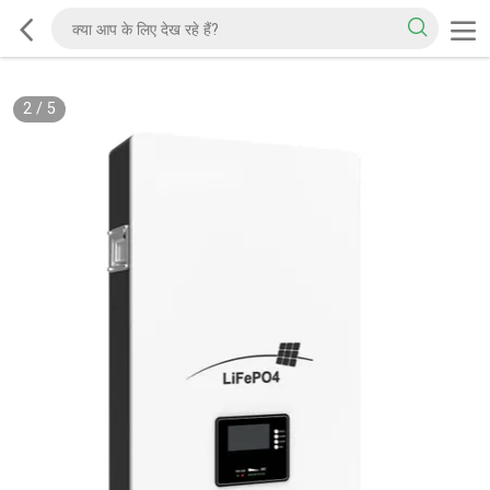
2
/
5