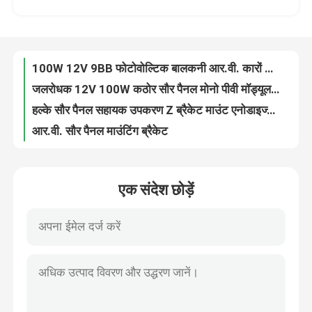
जलरोधक 12V 100W कठोर सौर पैनल मोनो पीवी मॉड्यूल उच्च दक्षता
हल्के सौर पैनल सहायक उपकरण Z ब्रैकेट माउंट एनोडाइज्ड एल्यूमीनियम माउंटिंग
हमारे बारे में
आर.वी. सौर पैनल माउंटिंग ब्रैकेट
360 वी सौर पैनल सौर माइक्रो इन्वर्टर ग्रिड पर IP66 जलरोधक
कारखाने का दौरा
समायोज्य सौर पैनल सहायक उपकरण पीवी माउंटिंग सिस्टम के लिए ग्राउंडिंग गटर किट
IP67 सौर पैनल माइक्रो इन्वर्टर किट फोटोवोल्टिक ग्रिड कनेक्टेड माइक्रोइन्वर्टर 3000W
गुणवत्ता नियंत्रण
FTPH12000 ROHS ऑन ग्रिड सोलर माइक्रो इनवर्टर 12000W 19A ODM सफेद या काले रंग के साथ
160W ऑफ ग्रिड मोनोक्रिस्टलाइन पीवी सेल मॉड्यूल मोनो पॉली सोलर पैनल 12V
पोर्टेबल सोलर पैनल
मिनी आउटडोरआउटडोर कैंपिंग के लिए फोल्डेबल सोलर कंबल पैनल
एक संदेश छोड़ें
400W 10BB हल्के कठोर सौर पैनल मोनो सौर मॉड्यूल OEM
200W सौर मोनोक्रिस्टलाइन पीवी पैनल मॉड्यूल 12V 10BB RV होम के लिए
लचीला सौर पैनल
एमपीपीटी नियामक यूएसबी चार्जर 15w के साथ जलरोधक ऑफ ग्रिड सौर कंबल
IP65 3000W 6000W सौर माइक्रो इन्वर्टर ऑन ग्रिड AC120V 230V सफेद और काले रंग के साथ
तह करने योग्य सौर कंबल
200 वाट 24 वी कठोर सौर पैनल मोनोक्रिस्टलीय मॉड्यूल ऑफ ग्रिड प्रणाली
आउटडोर वैन आर.वी. यात्रा के लिए 6v 28w ऑफ ग्रिड फोल्डेबल सोलर कंबल मैट
सौर बैटरी चार्जर