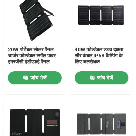
20W पोर्टेबल सोलर पैनल
40W फोल्डेबल उच्च दक्षता
चार्जर फोल्डेबल स्मॉल पावर
सौर कंबल IP68 कैम्पिंग के
इमरजेंसी ईटीएफई पैनल
लिए जलरोधक
जांच भेजें
जांच भेजें
घर
उत्पाद
वीडियो