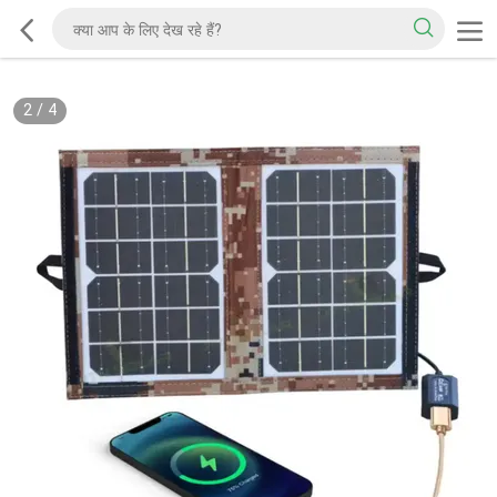
2
/
4