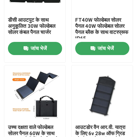
हमारे बारे में
डीसी आउटपुट के साथ
FT40W फोल्डेबल सोलर
अनुकूलित 30W फोल्डेबल
पैनल 40W फोल्डेबल सोलर
सोलर कंबल पैनल चार्जर
पैनल ब्लैक के साथ वाटरप्रूफ
कारखाने का दौरा
IP65
जांच भेजें
जांच भेजें
गुणवत्ता नियंत्रण
पोर्टेबल सोलर पैनल
लचीला सौर पैनल
तह करने योग्य सौर कंबल
उच्च दक्षता वाले फोल्डेबल
आउटडोर वैन आर.वी. यात्रा
सोलर पैनल 60W के साथ
के लिए 6v 28w ऑफ ग्रिड
सौर बैटरी चार्जर